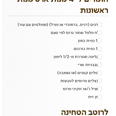
ראשונות
4
דגים (דניס, ברמונדי או פורל)
(מפולטים עם עור)
מלח פלפל שחור גרוס לפי טעם
1/2 כפית
כמון
1/2 כפית
כורכום
1
קליפה מגוררת מ-1/2 לימון
2
עגבניות שרי
פלפלים קטנים
(או גאמבה)
2
בצלים פרוסים לטבעות
1
חציל ו/או זוקיני פרוס
שמן זית
לרוטב הטחינה