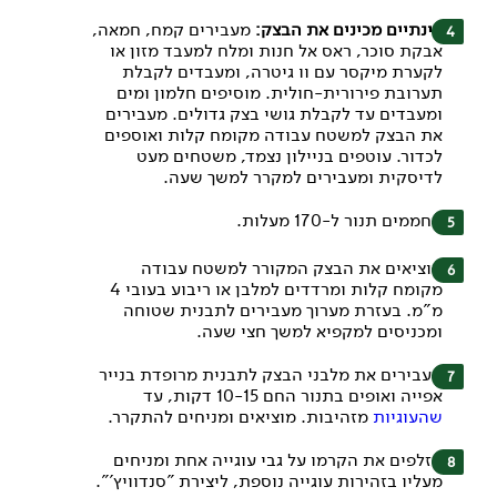
בינתיים מכינים את הבצק:
מעבירים קמח, חמאה,
אבקת סוכר, ראס אל חנות ומלח למעבד מזון או
לקערת מיקסר עם וו גיטרה, ומעבדים לקבלת
תערובת פירורית-חולית. מוסיפים חלמון ומים
ומעבדים עד לקבלת גושי בצק גדולים. מעבירים
את הבצק למשטח עבודה מקומח קלות ואוספים
לכדור. עוטפים בניילון נצמד, משטחים מעט
לדיסקית ומעבירים למקרר למשך שעה.
מחממים תנור ל-170 מעלות.
מוציאים את הבצק המקורר למשטח עבודה
מקומח קלות ומרדדים למלבן או ריבוע בעובי 4
מ"מ. בעזרת מערוך מעבירים לתבנית שטוחה
ומכניסים למקפיא למשך חצי שעה.
מעבירים את מלבני הבצק לתבנית מרופדת בנייר
אפייה ואופים בתנור החם 10-15 דקות, עד
שהעוגיות
מזהיבות. מוציאים ומניחים להתקרר.
מזלפים את הקרמו על גבי עוגייה אחת ומניחים
מעליו בזהירות עוגייה נוספת, ליצירת "סנדוויץ'".