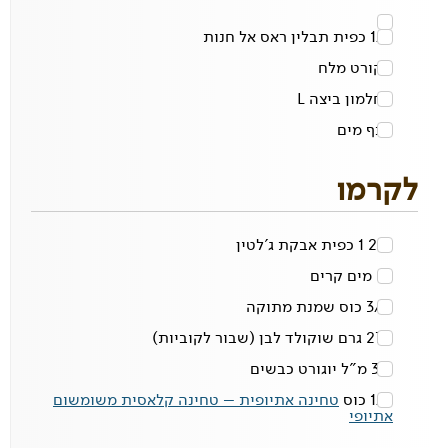
1/2 כפית
תבלין ראס אל חנות
1 קורט
מלח
1
חלמון ביצה L
1 כף
מים
לקרמו
2/3 1 כפית
אבקת ג'לטין
כף
מים קרים
3/4 כוס
שמנת מתוקה
270 גרם
שוקולד לבן
(שבור לקוביות)
315 מ"ל
יוגורט כבשים
1/2 כוס
טחינה אתיופית – טחינה קלאסית משומשום
אתיופי