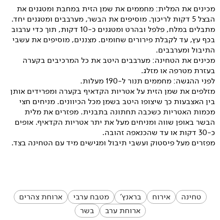
מכינים את המלית: מחממים את שמן הזית במחבת ומטגנים את
הבצל 5 דקות לריכוך. מוסיפים את הבשר, מערבבים ומטגנים יחד.
מתבלים במלח, פלפל ובהרט ומטגנים כ-10 דקות, תוך כדי ערבוב
בכף עץ, עד לקבלת פירורים שחומים. מצננים, מוסיפים את עשבי
התיבול ומערבבים.
מכינים את הטחינה: מערבבים היטב את כל המרכיבים בקערה
בעזרת מטרפה או מזלג.
לפני ההגשה: מחממים תנור ל-190 מעלות.
מזלפים את שמן הזית על אטריות הקדאיף בקערה ומפרידים אותן
בין האצבעות כך שיצופו היטב בשמן מכל הכיוונים. מניחים חצי
מכמות האטריות כשכבה תחתונה בתבנית. מפזרים את מלית
הבשר באופן שווה ומניחים מעל את יתר אטריות הקדאיף. אופים
כ-30 דקות או עד שהכנאפה זהובה.
מפזרים מעל פיסטוק ועשבי תיבול ומגישים מיד עם הטחינה בצד.
טחינה
אירוח
בראנץ'
מטבח ערבי
ארוחת צהרים
ארוחת ערב
בשר