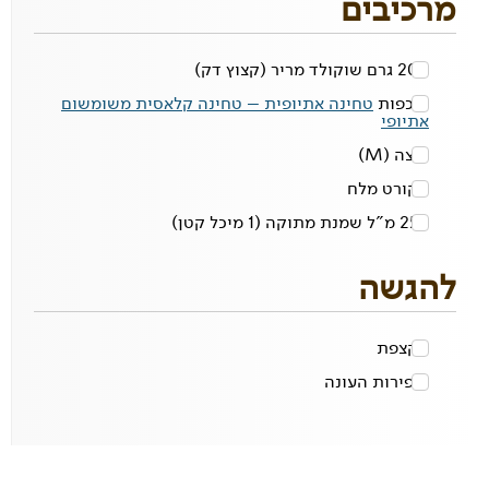
מרכיבים
200 גרם
שוקולד מריר
(קצוץ דק)
4 כפות
טחינה אתיופית – טחינה קלאסית משומשום
אתיופי
ביצה
(M)
1 קורט
מלח
250 מ"ל
שמנת מתוקה
(1 מיכל קטן)
להגשה
1
קצפת
0
פירות העונה