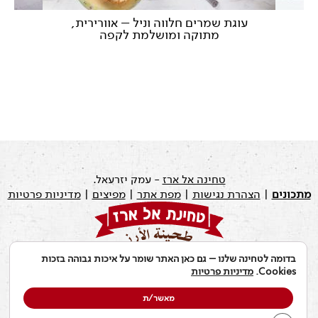
ה
עוגת שמרים חלווה וניל – אוורירית,
עוג
מתוקה ומושלמת לקפה
טחינה אל ארז
- עמק יזרעאל.
מתכונים
|
הצהרת נגישות
|
מפת אתר
|
מפיצים
|
מדיניות פרטיות
בדומה לטחינה שלנו – גם כאן האתר שומר על איכות גבוהה בזכות
עודכן לאחרונה ב: 19.07.2026
Cookies.
מדיניות פרטיות
מאשר/ת