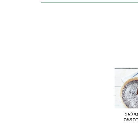
ילאן:
בחושה