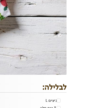
לבלילה:
2
ביצים L
3/4 כוס
חלב