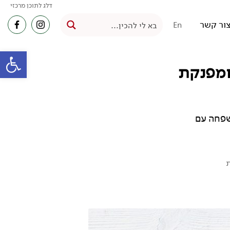
דלג לתוכן מרכזי
ור קשר
En
פתח סרגל
 ומפנקת
שפחה עם
ת