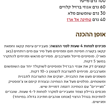
100 גרם מייפל
60 גרם אגוזי ברזיל קלויים
30 גרם שומשום מלא
40 גרם
טחינה אל ארז
אופן ההכנה
מכינים לפחות 4 שעות לפני ההגשה:
מעבירים עיסת קקאו וחמאת
קקאו בקערה חסינת חום וממיסים מעל סיר עם מים רותחים (באן
מארי). מוסיפים מייפל ומערבבים. מסירים מהאש ומניחים להתקרר
במשך 5 דקות.
קוצצים דק את אגוזי הברזיל ומוסיפים לשוקולד יחד עם השומשום
ומערבבים. מניחים לתערובת להצטנן כ-10 דקות.
משמנים מעט את התבנית, יוצקים את התערובת לתבנית
ומשטחים. מזלפים מעל את הטחינה ובעזרת קיסם או צ'ופסטיק
"מציירים" עם הטחינה דוגמה דמויית שיש.
מכסים בניילון נצמד ומעבירים למקרר לפחות ל-4 שעות. שוברים
לחתיכות בגודל הרצוי (אנחנו אוהבים חתיכה גדולה במיוחד)
ומגישים.