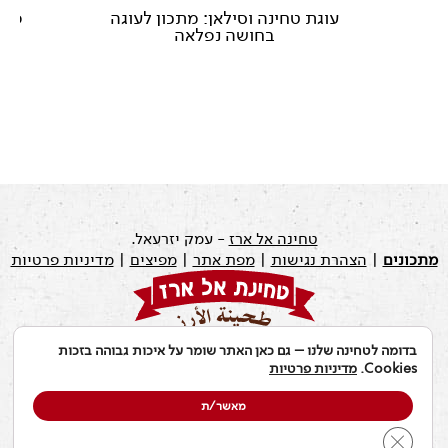
צח
עוגת טחינה וסילאן: מתכון לעוגה
פנק
בחושה נפלאה
טחינה אל ארז
- עמק יזרעאל.
מתכונים
|
הצהרת נגישות
|
מפת אתר
|
מפיצים
|
מדיניות פרטיות
בדומה לטחינה שלנו – גם כאן האתר שומר על איכות גבוהה בזכות
עודכן לאחרונה ב: 19.07.2026
Cookies.
מדיניות פרטיות
מאשר/ת
Close GDPR Cookie Banner