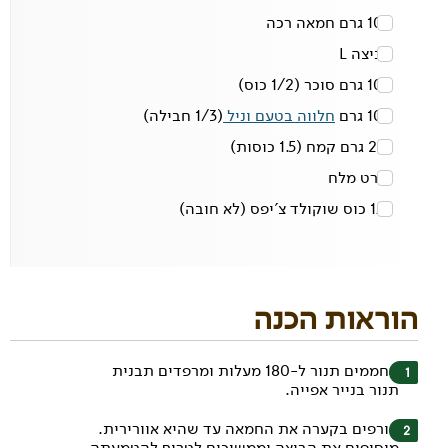
100 גרם
חמאה רכה
1
ביצה L
100 גרם
סוכר
(1/2 כוס)
100 גרם
חלווה בטעם וניל
(1/3 חבילה)
210 גרם
קמח
(1.5 כוסות)
קורט
מלח
1/2 כוס
שוקולד צ'יפס
(לא חובה)
הוראות הכנה
מחממים תנור ל-180 מעלות ומרפדים תבנית
תנור בנייר אפייה.
טורפים בקערה את החמאה עד שהיא אוורירית.
מוסיפים את הביצה וממשיכים לטרוף להטמעתה.