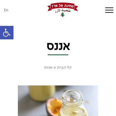
En
פתח סרגל
אננס
דף הבית
»
אננס